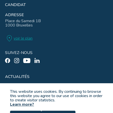
CANDIDAT
ADRESSE
Place du Samedi 1B
1000 Bruxelles
location_on
voir le plan
SUIVEZ-NOUS
ACTUALITÉS
This website uses cookies. By continuing to browse
this website you agree to our use of cookies in order
to create visitor statistics.
Mentions légales
Learn more?
Conditions d’utilisation
Gouvernance